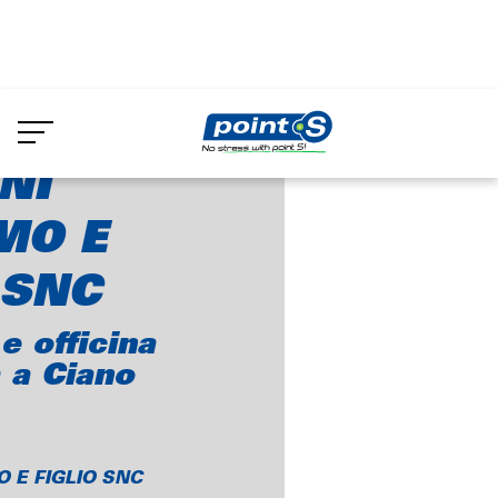
Skip
to
ANNONI GIACOMO E FIGLIO SNC
main
content
NI
MO E
 SNC
 officina
 a Ciano
 E FIGLIO SNC