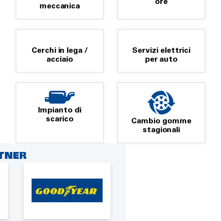
ore
meccanica
Cerchi in lega /
Servizi elettrici
acciaio
per auto
Impianto di
scarico
Cambio gomme
stagionali
RTNER