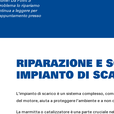
cchie! Da Point S
problema lo ripariamo
ntinua a leggere per
un appuntamento presso
Rich
RIPARAZIONE E 
text
IMPIANTO DI SC
L'impianto di scarico è un sistema complesso, compo
del motore, aiuta a proteggere l'ambiente e a non 
La marmitta o catalizzatore è una parte cruciale nel 