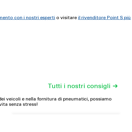
ento con i nostri esperti
o visitare
il rivenditore Point S più
Tutti i nostri consigli
Calibrazione della
ei veicoli e nella fornitura di pneumatici, possiamo
telecamera
 vita senza stress!