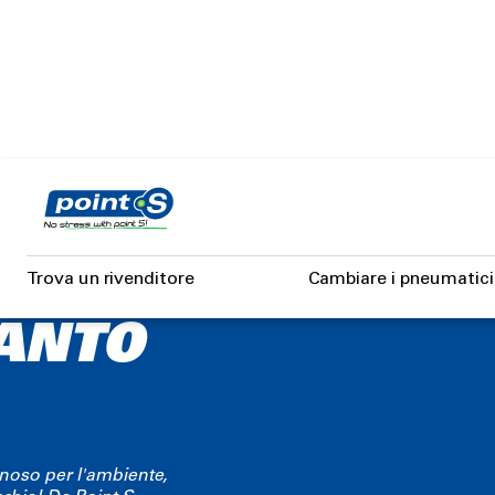
Skip
to
main
content
Trova un rivenditore
Cambiare i pneumatici
IANTO
nnoso per l'ambiente,