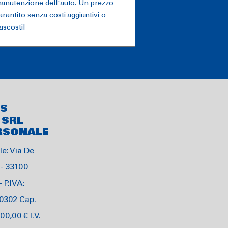
anutenzione dell'auto. Un prezzo
arantito senza costi aggiuntivi o
ascosti!
 S
 SRL
RSONALE
e: Via De
 - 33100
- P.IVA:
0302 Cap.
00,00 € I.V.