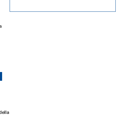
a
I
della