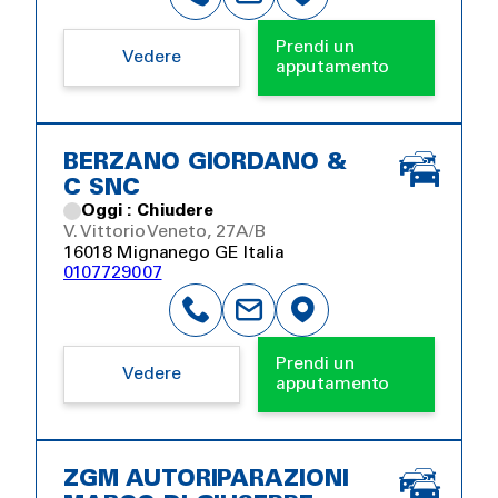
Prendi un
Vedere
apputamento
BERZANO GIORDANO &
C SNC
Oggi : Chiudere
V. Vittorio Veneto, 27A/B
16018 Mignanego GE Italia
0107729007
Prendi un
Vedere
apputamento
ZGM AUTORIPARAZIONI