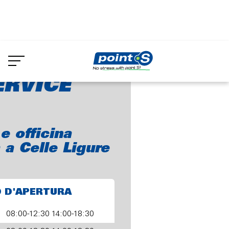
Skip
to
.D. SERVICE SRL
main
content
ERVICE
 officina
a Celle Ligure
O D'APERTURA
08:00-12:30 14:00-18:30