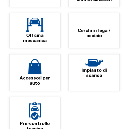
Cerchi in lega /
Officina
acciaio
meccanica
Impianto di
scarico
Accessori per
auto
Pre-controllo
tecnico