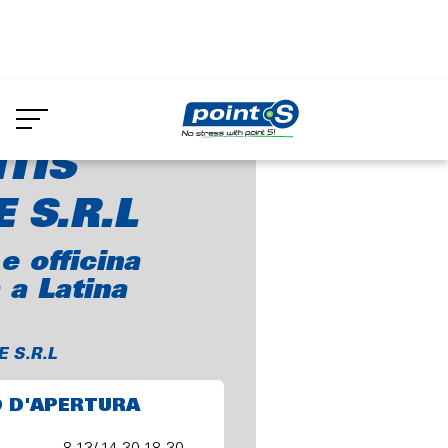
Skip
to
E SANTIS GOMME S.R.L
main
content
TIS
 S.R.L
 officina
a Latina
 S.R.L
O D'APERTURA