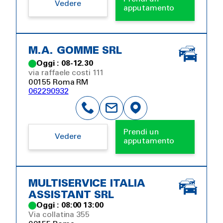
Vedere
apputamento
M.A. GOMME SRL
Oggi : 08-12.30
via raffaele costi 111
00155 Roma RM
062290932
Prendi un
Vedere
apputamento
MULTISERVICE ITALIA
ASSISTANT SRL
Oggi : 08:00 13:00
Via collatina 355