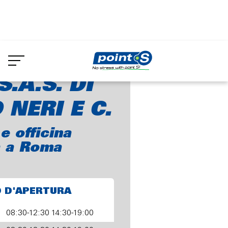
Skip
to
ECLA S.A.S. DI SERGIO NERI E C.
main
content
S.A.S. DI
 NERI E C.
 officina
 a Roma
O D'APERTURA
08:30-12:30 14:30-19:00