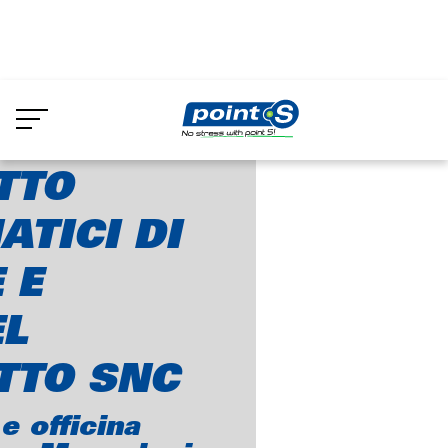
Skip
to
ARRETTO PNEUMATICI DI DAVIDE E
main
content
TTO
TICI DI
 E
L
TTO SNC
 officina