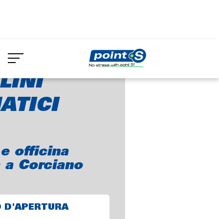
Skip
to
ASTELLINI PNEUMATICI S.A.S.
main
content
LINI
ATICI
 officina
 a Corciano
O D'APERTURA