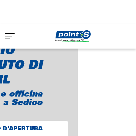
Skip
to
MPORIO DELL'AUTO DI ARA SRL
main
content
IO
UTO DI
RL
 officina
 a Sedico
O D'APERTURA