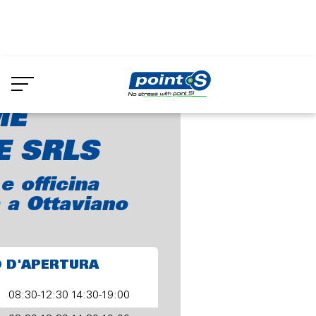
Skip
to
UEMME GOMME SRLS
main
content
ME
 SRLS
 officina
 a Ottaviano
O D'APERTURA
08:30-12:30 14:30-19:00