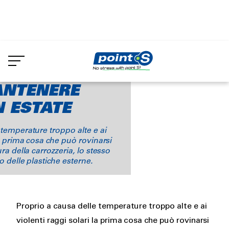
Skip
to
li sulla manutenzione dell’auto
Come
main
content
NTENERE
N ESTATE
 temperature troppo alte e ai
la prima cosa che può rovinarsi
ura della carrozzeria, lo stesso
o delle plastiche esterne.
Rich
Proprio a causa delle temperature troppo alte e ai
text
violenti raggi solari la prima cosa che può rovinarsi